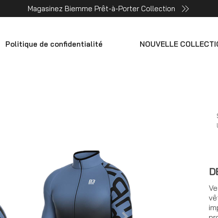
Magasinez Biemme Prêt-à-Porter Collection
Politique de confidentialité
NOUVELLE COLLECTI
D
Ve
vê
im
pr