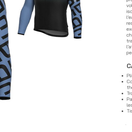
vo
is
l’
res
ex
ch
tr
l’
pe
C
Pl
Co
th
Tr
Pa
le
Ti