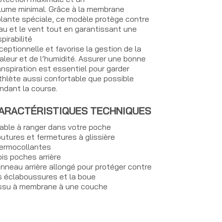
lume minimal. Grâce à la membrane
olante spéciale, ce modèle protège contre
eau et le vent tout en garantissant une
pirabilité
ceptionnelle et favorise la gestion de la
aleur et de l’humidité. Assurer une bonne
anspiration est essentiel pour garder
athlète aussi confortable que possible
ndant la course.
ARACTÉRISTIQUES TECHNIQUES
iable à ranger dans votre poche
utures et fermetures à glissière
ermocollantes
ois poches arrière
nneau arrière allongé pour protéger contre
s éclaboussures et la boue
ssu à membrane à une couche