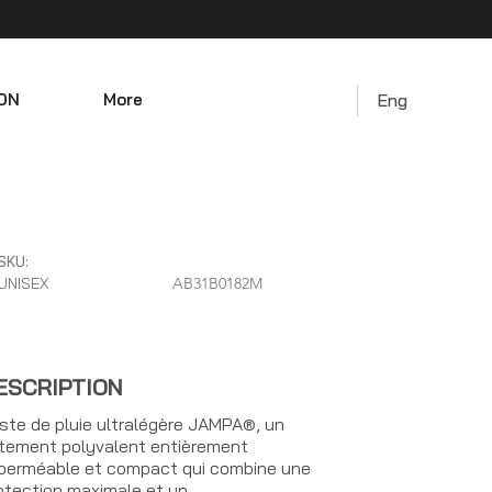
ON
More
Eng
SKU:
UNISEX
AB31B0182M
ESCRIPTION
ste de pluie ultralégère JAMPA®, un
tement polyvalent entièrement
perméable et compact qui combine une
otection maximale et un