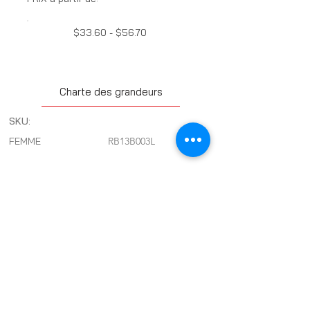
$33.60 - $56.70
Charte des grandeurs
SKU:
FEMME
RB13B003L
Previous
Next
VÊTEMENTS DE VÉLO
Maillos
Cuissards
Manteaux/Gilets
Combinaisons
Cyclocross