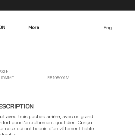
ON
More
Eng
SKU:
HOMME
RB10B001M
ESCRIPTION
ut avec trois poches arrière, avec un grand
nfort pour l’entraînement quotidien. Conçu
ur ceux qui ont besoin d’un vêtement fiable
 durable.