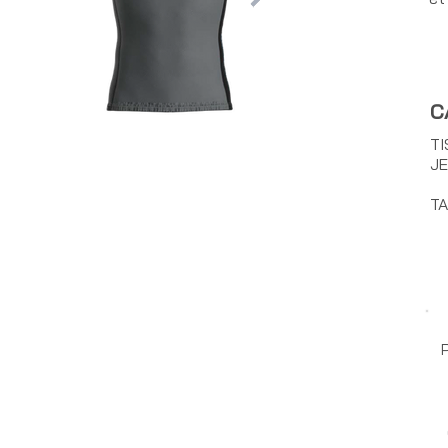
C
TI
JE
TA
P