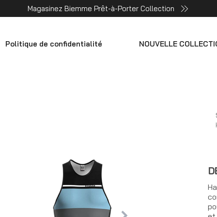
Magasinez Biemme Prêt-à-Porter Collection
Politique de confidentialité
NOUVELLE COLLECTI
D
Ha
co
po
et