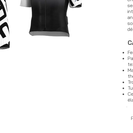
se
in
an
so
dé
C
Fe
Pa
te
Ma
th
Tr
Tu
Ce
él
P