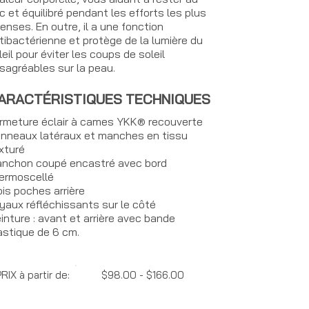
c et équilibré pendant les efforts les plus
tenses. En outre, il a une fonction
tibactérienne et protège de la lumière du
leil pour éviter les coups de soleil
sagréables sur la peau.
ARACTÉRISTIQUES TECHNIQUES
rmeture éclair à cames YKK® recouverte
nneaux latéraux et manches en tissu
xturé
nchon coupé encastré avec bord
ermoscellé
ois poches arrière
yaux réfléchissants sur le côté
inture : avant et arrière avec bande
astique de 6 cm.
RIX à partir de:
$98.00 - $166.00