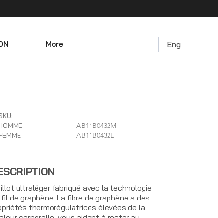
ON
More
Eng
SKU:
HOMME
AB11B0432M
FEMME
AB11B0432L
ESCRIPTION
illot ultraléger fabriqué avec la technologie
 fil de graphène. La fibre de graphène a des
opriétés thermorégulatrices élevées de la
aleur corporelle, vous aidant à rester au