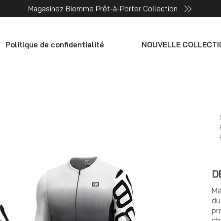
Magasinez Biemme Prêt-à-Porter Collection
Politique de confidentialité
NOUVELLE COLLECTI
D
Ma
du
pr
ch