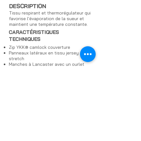
DESCRIPTION
Tissu respirant et thermorégulateur qui
favorise l'évaporation de la sueur et
maintient une température constante.
CARACTÉRISTIQUES
TECHNIQUES
Zip YKK® camlock couverture
Panneaux latéraux en tissu jersey
stretch
Manches à Lancaster avec un ourlet
double en lycra de 4,5 cm.
Trois poches à sac
Sangle réfléchissante latérale
PRIX à partir de:
$63.92 - $107.87