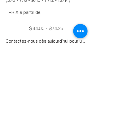
(5/6 - 7/8 - 9/10 - 11/12 - 13/14)
PRIX à partir de:
$44.00 - $74.25
Contactez-nous dès aujourd'hui pour un devis
Charte des grandeurs
Previous
Next
VÊTEMENTS DE VÉLO
Maillos
Cuissards