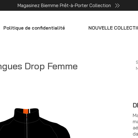
Magasinez Biemme Prêt-à-Porter Collection
Politique de confidentialité
NOUVELLE COLLECTI
S
ongues Drop Femme
D
Ma
ma
aé
da