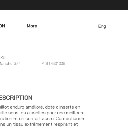
ON
More
Eng
KU:
Manche 3/4
A B17B0100B
ESCRIPTION
illot enduro amélioré, doté d'inserts en
ille sous les aisselles pour une meilleure
ration et un confort accru. Confectionné
ns un tissu extrêmement respirant et