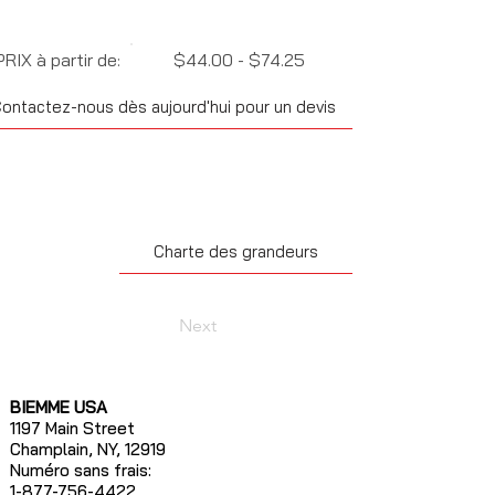
PRIX à partir de:
$44.00 - $74.25
ontactez-nous dès aujourd'hui pour un devis
Charte des grandeurs
Next
BIEMME USA
1197 Main Street
Champlain, NY, 12919
Numéro sans frais:
1-877-756-4422