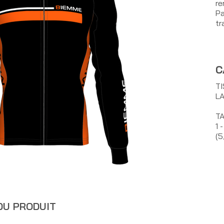
re
Pa
tra
C
TI
LA
TA
1 
(5
DU PRODUIT