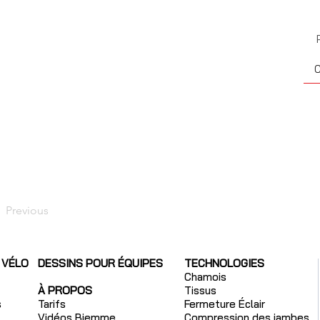
C
Previous
 VÉLO
DESSINS POUR ÉQUIPES
TECHNOLOGIES
Chamois
À PROPOS
Tissus
s
Tarifs
Fermeture Éclair
Vidéos Biemme
Compression des jambes