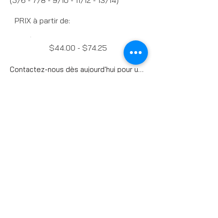
(5/6 - 7/8 - 9/10 - 11/12 - 13/14)
PRIX à partir de:
$44.00 - $74.25
Contactez-nous dès aujourd'hui pour un devis
Charte des grandeurs
Previous
Next
VÊTEMENTS DE VÉLO
Maillos
Cuissards