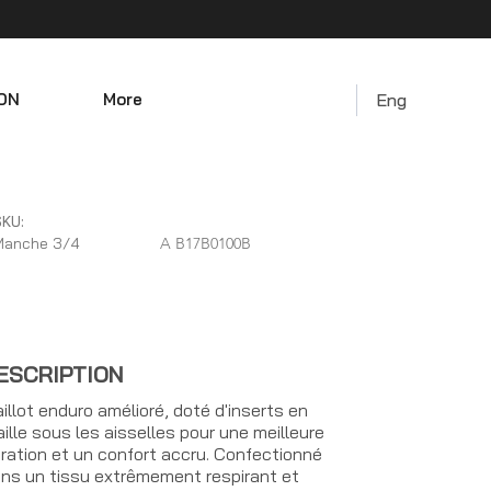
ON
More
Eng
KU:
Manche 3/4
A B17B0100B
ESCRIPTION
illot enduro amélioré, doté d'inserts en
ille sous les aisselles pour une meilleure
ration et un confort accru. Confectionné
ns un tissu extrêmement respirant et