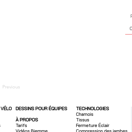
C
Previous
 VÉLO
DESSINS POUR ÉQUIPES
TECHNOLOGIES
Chamois
À PROPOS
Tissus
s
Tarifs
Fermeture Éclair
Vidéos Biemme
Compression des jambes