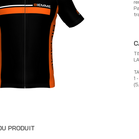
re
Pa
tra
C
TI
LA
TA
1 
(5
DU PRODUIT