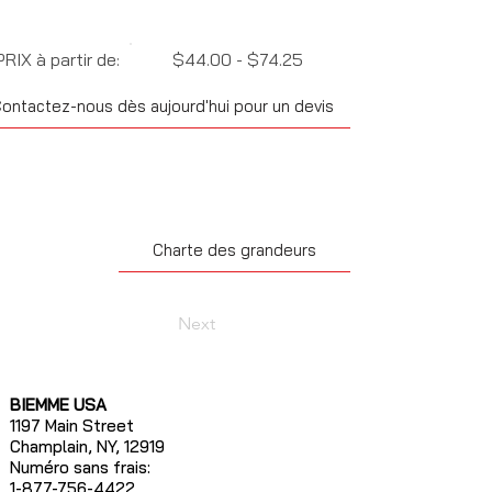
PRIX à partir de:
$44.00 - $74.25
ontactez-nous dès aujourd'hui pour un devis
Charte des grandeurs
Next
BIEMME USA
1197 Main Street
Champlain, NY, 12919
Numéro sans frais:
1-877-756-4422