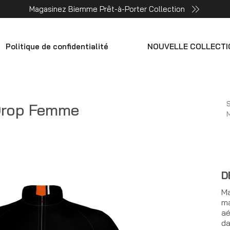
Magasinez Biemme Prêt-à-Porter Collection
Politique de confidentialité
NOUVELLE COLLECTI
S
 Drop Femme
D
Ma
ma
aé
da