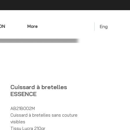
ON
More
Eng
Cuissard à bretelles
ESSENCE
AB21B002M
Cuissard à bretelles sans couture 
visibles
Tissu Lycra 210gr