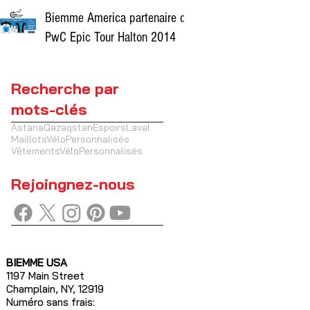
Biemme America partenaire du
PwC Epic Tour Halton 2014
Recherche par
mots-clés
AstanaQazaqstan
EspoirsLaval
MaillotsVéloPersonnalisés
VêtementsVéloPersonnalisés
Rejoingnez-nous
BIEMME USA
1197 Main Street
Champlain, NY, 12919
Numéro sans frais: